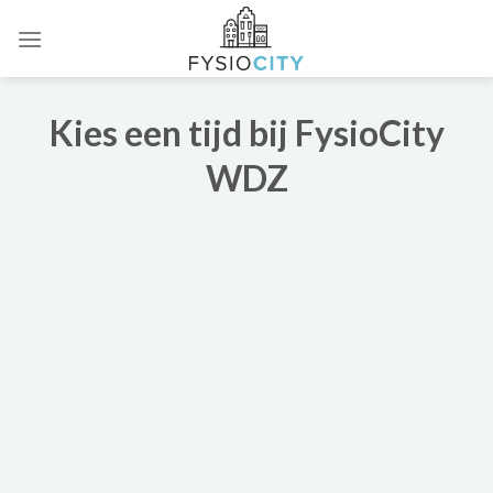
Skip
to
content
Kies een tijd bij FysioCity
WDZ