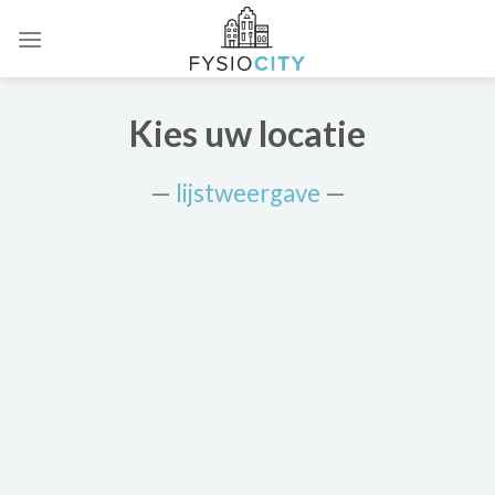
Skip
to
content
Kies uw locatie
—
lijstweergave
—